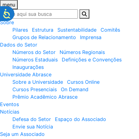
menu
Sobre
Pilares
Estrutura
Sustentabilidade
Comitês
Grupos de Relacionamento
Imprensa
Dados do Setor
Números do Setor
Números Regionais
Números Estaduais
Definições e Convenções
Inaugurações
Universidade Abrasce
Sobre a Universidade
Cursos Online
Cursos Presenciais
On Demand
Prêmio Acadêmico Abrasce
Eventos
Notícias
Defesa do Setor
Espaço do Associado
Envie sua Notícia
Seja um Associado