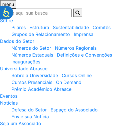
menu
Sobre
Pilares
Estrutura
Sustentabilidade
Comitês
Grupos de Relacionamento
Imprensa
Dados do Setor
Números do Setor
Números Regionais
Números Estaduais
Definições e Convenções
Inaugurações
Universidade Abrasce
Sobre a Universidade
Cursos Online
Cursos Presenciais
On Demand
Prêmio Acadêmico Abrasce
Eventos
Notícias
Defesa do Setor
Espaço do Associado
Envie sua Notícia
Seja um Associado