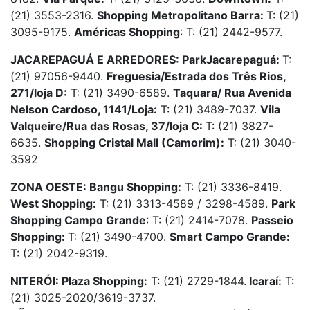
(21) 3553-2316.
Shopping Metropolitano Barra:
T: (21)
3095-9175.
Américas Shopping
: T: (21) 2442-9577.
JACAREPAGUÁ E ARREDORES: ParkJacarepaguá:
T:
(21) 97056-9440.
Freguesia/Estrada dos Três Rios,
271/loja D:
T: (21) 3490-6589.
Taquara/ Rua Avenida
Nelson Cardoso, 1141/Loja:
T: (21) 3489-7037.
Vila
Valqueire/Rua das Rosas, 37/loja C:
T: (21) 3827-
6635.
Shopping Cristal Mall (Camorim):
T: (21) 3040-
3592
ZONA OESTE: Bangu Shopping:
T: (21) 3336-8419.
West Shopping:
T: (21) 3313-4589 / 3298-4589.
Park
Shopping Campo Grande
: T: (21) 2414-7078.
Passeio
Shopping:
T: (21) 3490-4700.
Smart Campo Grande:
T: (21) 2042-9319.
NITERÓI: Plaza Shopping:
T: (21) 2729-1844.
Icaraí:
T:
(21) 3025-2020/3619-3737.