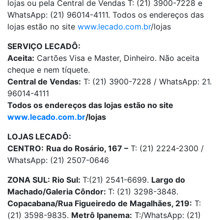
lojas ou pela Central de Vendas T: (21) 3900-7228 e
WhatsApp: (21) 96014-4111. Todos os endereços das
lojas estão no site
www.lecado.com.br
/lojas
SERVIÇO LECADÔ:
Aceita:
Cartões Visa e Master, Dinheiro. Não aceita
cheque e nem tíquete.
Central de Vendas:
T: (21) 3900-7228 / WhatsApp: 21.
96014-4111
Todos os endereços das lojas estão no site
www.lecado.com.br
/lojas
LOJAS LECADÔ:
CENTRO:
Rua do Rosário, 167 –
T: (21) 2224-2300 /
WhatsApp: (21) 2507-0646
ZONA SUL: Rio Sul:
T:(21) 2541-6699.
Largo do
Machado/Galeria Côndor:
T: (21) 3298-3848.
Copacabana/Rua Figueiredo de Magalhães, 219:
T:
(21) 3598-9835.
Metrô Ipanema:
T:/WhatsApp: (21)