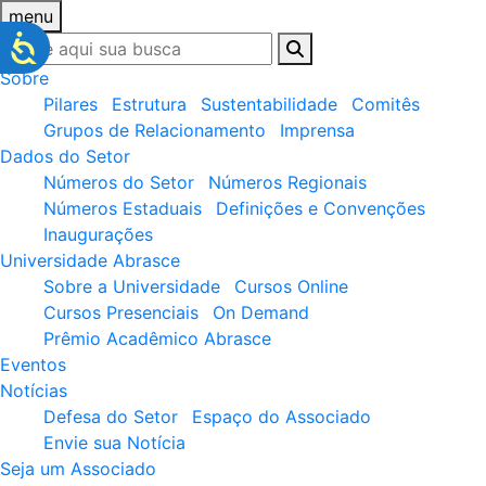
menu
Sobre
Pilares
Estrutura
Sustentabilidade
Comitês
Grupos de Relacionamento
Imprensa
Dados do Setor
Números do Setor
Números Regionais
Números Estaduais
Definições e Convenções
Inaugurações
Universidade Abrasce
Sobre a Universidade
Cursos Online
Cursos Presenciais
On Demand
Prêmio Acadêmico Abrasce
Eventos
Notícias
Defesa do Setor
Espaço do Associado
Envie sua Notícia
Seja um Associado