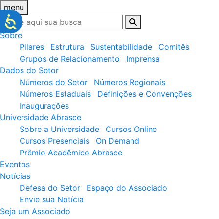
menu
Sobre
Pilares
Estrutura
Sustentabilidade
Comitês
Grupos de Relacionamento
Imprensa
Dados do Setor
Números do Setor
Números Regionais
Números Estaduais
Definições e Convenções
Inaugurações
Universidade Abrasce
Sobre a Universidade
Cursos Online
Cursos Presenciais
On Demand
Prêmio Acadêmico Abrasce
Eventos
Notícias
Defesa do Setor
Espaço do Associado
Envie sua Notícia
Seja um Associado