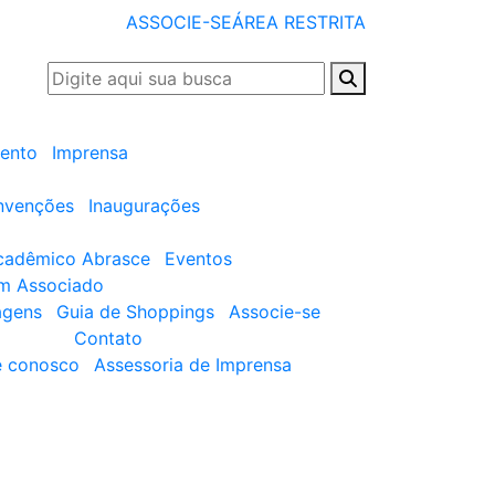
ASSOCIE-SE
ÁREA RESTRITA
ento
Imprensa
nvenções
Inaugurações
cadêmico Abrasce
Eventos
um Associado
agens
Guia de Shoppings
Associe-se
Contato
e conosco
Assessoria de Imprensa