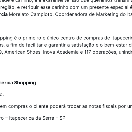
ade e carinho, e é exatamente isso que queremos transmit
 região, e retribuir esse carinho com um presente especial
rcia
Morelato Campioto, Coordenadora de Marketing do It
ping é o primeiro e único centro de compras de Itapeceri
s, a fim de facilitar e garantir a satisfação e o bem-estar
9, American Shoes, Inova Academia e 117 operações, unindo
cerica Shopping
o.
 compras o cliente poderá trocar as notas fiscais por um 
 – Itapecerica da Serra – SP