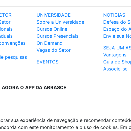
ETOR
UNIVERSIDADE
NOTÍCIAS
Setor
Sobre a Universidade
Defesa do S
ionais
Cursos Online
Espaço do 
aduais
Cursos Presenciais
Envie sua No
 convenções
On Demand
SEJA UM A
Vagas do Setor
Vantagens
de pesquisas
EVENTOS
Guia de Sho
Associe-se
E AGORA O APP DA ABRASCE
lhorar sua experiência de navegação e recomendar conteúd
 concorda com este monitoramento e o uso de cookies. Em 