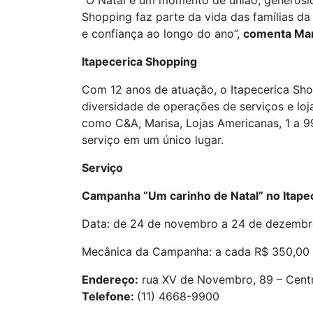
“O Natal é um momento de união, generosid
Shopping faz parte da vida das famílias da
e confiança ao longo do ano”,
comenta Ma
Itapecerica Shopping
Com 12 anos de atuação, o Itapecerica Shop
diversidade de operações de serviços e loja
como C&A, Marisa, Lojas Americanas, 1 a 9
serviço em um único lugar.
Serviço
Campanha
“Um carinho de Natal”
no Itape
Data: de 24 de novembro a 24 de dezembr
Mecânica da Campanha: a cada R$ 350,00 em
Endereço:
rua XV de Novembro, 89 – Centro
Telefone
:
(11) 4668-9900