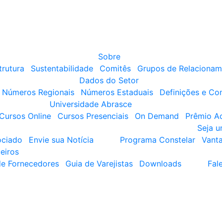
Sobre
trutura
Sustentabilidade
Comitês
Grupos de Relacionam
Dados do Setor
Números Regionais
Números Estaduais
Definições e Co
Universidade Abrasce
Cursos Online
Cursos Presenciais
On Demand
Prêmio A
Seja 
ociado
Envie sua Notícia
Programa Constelar
Vant
eiros
de Fornecedores
Guia de Varejistas
Downloads
Fal