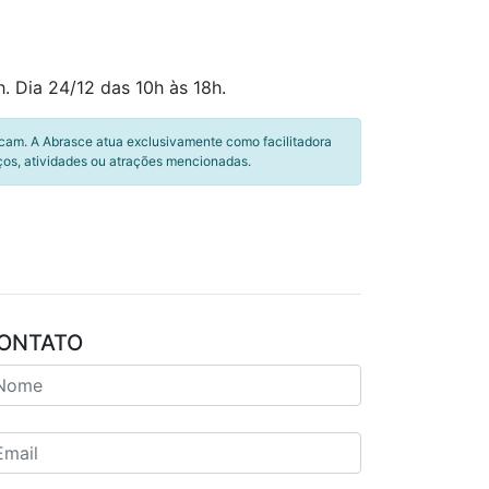
. Dia 24/12 das 10h às 18h.
icam. A Abrasce atua exclusivamente como facilitadora
ços, atividades ou atrações mencionadas.
ONTATO