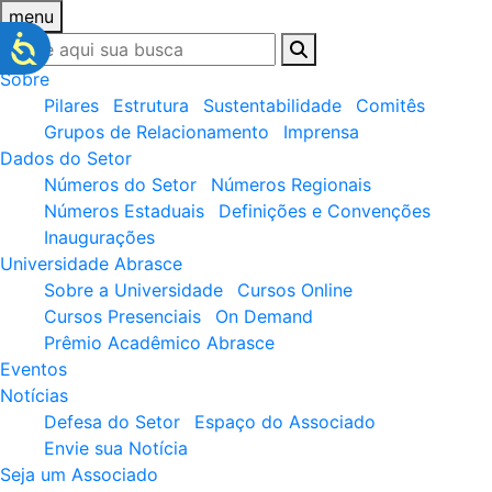
menu
Sobre
Pilares
Estrutura
Sustentabilidade
Comitês
Grupos de Relacionamento
Imprensa
Dados do Setor
Números do Setor
Números Regionais
Números Estaduais
Definições e Convenções
Inaugurações
Universidade Abrasce
Sobre a Universidade
Cursos Online
Cursos Presenciais
On Demand
Prêmio Acadêmico Abrasce
Eventos
Notícias
Defesa do Setor
Espaço do Associado
Envie sua Notícia
Seja um Associado