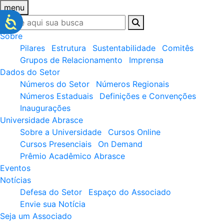
menu
Sobre
Pilares
Estrutura
Sustentabilidade
Comitês
Grupos de Relacionamento
Imprensa
Dados do Setor
Números do Setor
Números Regionais
Números Estaduais
Definições e Convenções
Inaugurações
Universidade Abrasce
Sobre a Universidade
Cursos Online
Cursos Presenciais
On Demand
Prêmio Acadêmico Abrasce
Eventos
Notícias
Defesa do Setor
Espaço do Associado
Envie sua Notícia
Seja um Associado