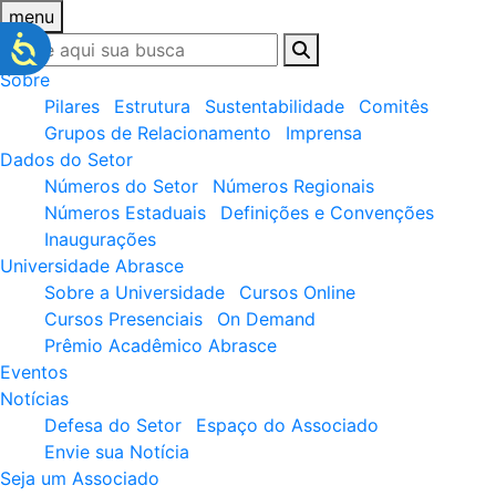
menu
Sobre
Pilares
Estrutura
Sustentabilidade
Comitês
Grupos de Relacionamento
Imprensa
Dados do Setor
Números do Setor
Números Regionais
Números Estaduais
Definições e Convenções
Inaugurações
Universidade Abrasce
Sobre a Universidade
Cursos Online
Cursos Presenciais
On Demand
Prêmio Acadêmico Abrasce
Eventos
Notícias
Defesa do Setor
Espaço do Associado
Envie sua Notícia
Seja um Associado