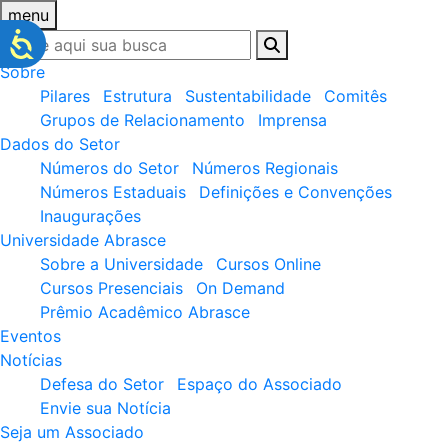
menu
Sobre
Pilares
Estrutura
Sustentabilidade
Comitês
Grupos de Relacionamento
Imprensa
Dados do Setor
Números do Setor
Números Regionais
Números Estaduais
Definições e Convenções
Inaugurações
Universidade Abrasce
Sobre a Universidade
Cursos Online
Cursos Presenciais
On Demand
Prêmio Acadêmico Abrasce
Eventos
Notícias
Defesa do Setor
Espaço do Associado
Envie sua Notícia
Seja um Associado