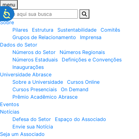
menu
Sobre
Pilares
Estrutura
Sustentabilidade
Comitês
Grupos de Relacionamento
Imprensa
Dados do Setor
Números do Setor
Números Regionais
Números Estaduais
Definições e Convenções
Inaugurações
Universidade Abrasce
Sobre a Universidade
Cursos Online
Cursos Presenciais
On Demand
Prêmio Acadêmico Abrasce
Eventos
Notícias
Defesa do Setor
Espaço do Associado
Envie sua Notícia
Seja um Associado