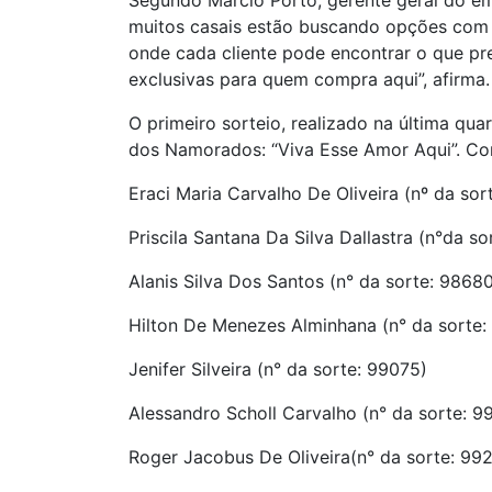
Segundo Márcio Porto, gerente geral do e
muitos casais estão buscando opções com v
onde cada cliente pode encontrar o que pr
exclusivas para quem compra aqui”, afirma.
O primeiro sorteio, realizado na última qua
dos Namorados: “Viva Esse Amor Aqui”. Con
Eraci Maria Carvalho De Oliveira (nº da sor
Priscila Santana Da Silva Dallastra (n°da s
Alanis Silva Dos Santos (n° da sorte: 9868
Hilton De Menezes Alminhana (n° da sorte:
Jenifer Silveira (n° da sorte: 99075)
Alessandro Scholl Carvalho (n° da sorte: 9
Roger Jacobus De Oliveira(n° da sorte: 99