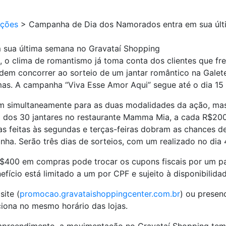
ções
>
Campanha de Dia dos Namorados entra em sua últ
sua última semana no Gravataí Shopping
o clima de romantismo já toma conta dos clientes que fr
odem concorrer ao sorteio de um jantar romântico na Galet
as. A campanha “Viva Esse Amor Aqui” segue até o dia 15
 simultaneamente para as duas modalidades da ação, mas o
um dos 30 jantares no restaurante Mamma Mia, a cada R$200
s feitas às segundas e terças-feiras dobram as chances de
. Serão três dias de sorteios, com um realizado no dia 4,
R$400 em compras pode trocar os cupons fiscais por um pa
efício está limitado a um por CPF e sujeito à disponibilida
site (
promocao.gravataishoppingcenter.com.br
) ou presen
ciona no mesmo horário das lojas.