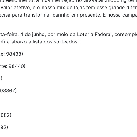
mpreendimento, a movimentação no Gravataí Shopping tem 
alor afetivo, e o nosso mix de lojas tem esse grande dife
ecisa para transformar carinho em presente. E nossa camp
rta-feira, 4 de junho, por meio da Loteria Federal, contem
fira abaixo a lista dos sorteados:
te: 98438)
orte: 98440)
0)
 98867)
9082)
282)