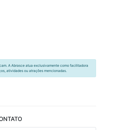
icam. A Abrasce atua exclusivamente como facilitadora
ços, atividades ou atrações mencionadas.
ONTATO