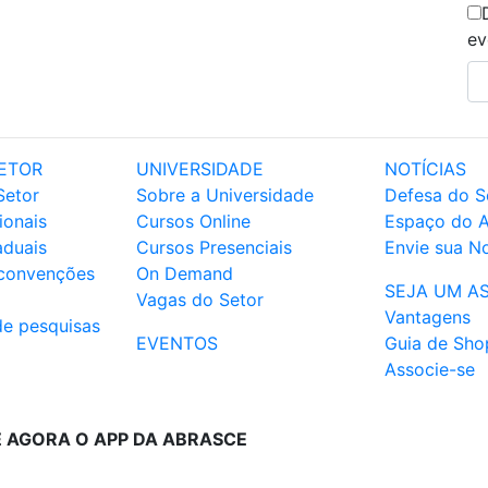
ev
ETOR
UNIVERSIDADE
NOTÍCIAS
Setor
Sobre a Universidade
Defesa do S
ionais
Cursos Online
Espaço do 
aduais
Cursos Presenciais
Envie sua No
 convenções
On Demand
SEJA UM A
Vagas do Setor
Vantagens
de pesquisas
EVENTOS
Guia de Sho
Associe-se
E AGORA O APP DA ABRASCE