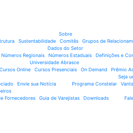
Sobre
trutura
Sustentabilidade
Comitês
Grupos de Relacionam
Dados do Setor
Números Regionais
Números Estaduais
Definições e Co
Universidade Abrasce
Cursos Online
Cursos Presenciais
On Demand
Prêmio A
Seja 
ociado
Envie sua Notícia
Programa Constelar
Vant
eiros
de Fornecedores
Guia de Varejistas
Downloads
Fal