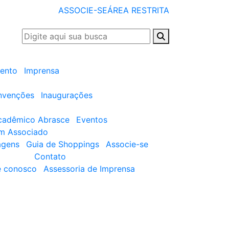
ASSOCIE-SE
ÁREA RESTRITA
ento
Imprensa
nvenções
Inaugurações
cadêmico Abrasce
Eventos
um Associado
agens
Guia de Shoppings
Associe-se
Contato
e conosco
Assessoria de Imprensa