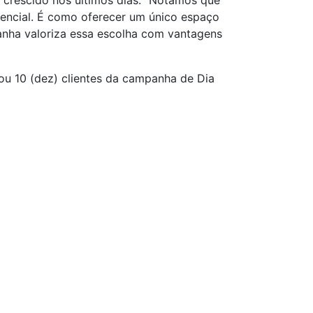
crescido nos últimos dias. “Notamos que
rencial. É como oferecer um único espaço
anha valoriza essa escolha com vantagens
plou 10 (dez) clientes da campanha de Dia