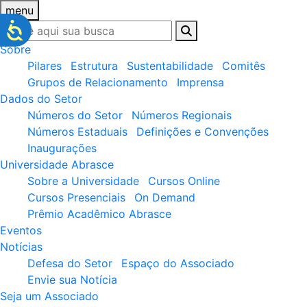
menu
Sobre
Pilares
Estrutura
Sustentabilidade
Comitês
Grupos de Relacionamento
Imprensa
Dados do Setor
Números do Setor
Números Regionais
Números Estaduais
Definições e Convenções
Inaugurações
Universidade Abrasce
Sobre a Universidade
Cursos Online
Cursos Presenciais
On Demand
Prêmio Acadêmico Abrasce
Eventos
Notícias
Defesa do Setor
Espaço do Associado
Envie sua Notícia
Seja um Associado