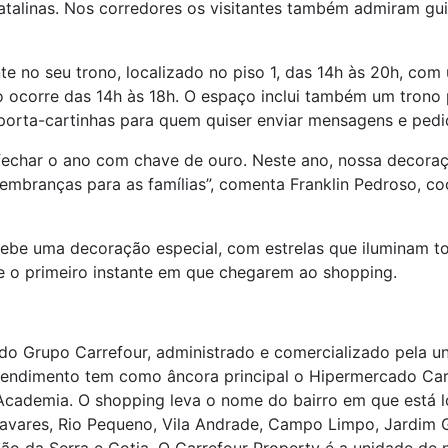
atalinas. Nos corredores os visitantes também admiram gui
e no seu trono, localizado no piso 1, das 14h às 20h, com
ocorre das 14h às 18h. O espaço inclui também um trono 
orta-cartinhas para quem quiser enviar mensagens e pedi
char o ano com chave de ouro. Neste ano, nossa decoraçã
lembranças para as famílias”, comenta Franklin Pedroso, c
e uma decoração especial, com estrelas que iluminam to
de o primeiro instante em que chegarem ao shopping.
do Grupo Carrefour, administrado e comercializado pela u
endimento tem como âncora principal o Hipermercado Carr
t Academia. O shopping leva o nome do bairro em que está l
vares, Rio Pequeno, Vila Andrade, Campo Limpo, Jardim Gu