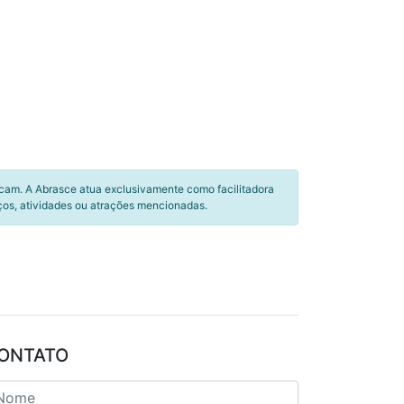
icam. A Abrasce atua exclusivamente como facilitadora
ços, atividades ou atrações mencionadas.
ONTATO