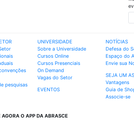
ev
ETOR
UNIVERSIDADE
NOTÍCIAS
Setor
Sobre a Universidade
Defesa do S
ionais
Cursos Online
Espaço do 
aduais
Cursos Presenciais
Envie sua No
 convenções
On Demand
SEJA UM A
Vagas do Setor
Vantagens
de pesquisas
EVENTOS
Guia de Sho
Associe-se
E AGORA O APP DA ABRASCE