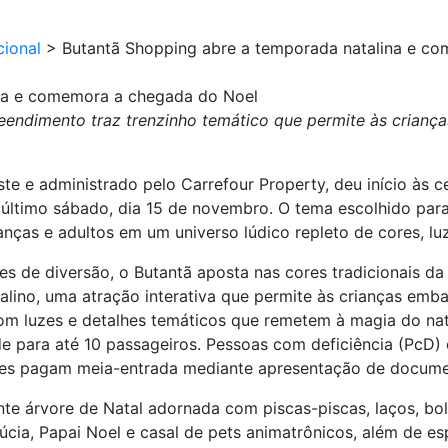
cional
>
Butantã Shopping abre a temporada natalina e c
ina e comemora a chegada do Noel
eendimento traz trenzinho temático que permite às crian
ste e administrado pelo Carrefour Property, deu início às
último sábado, dia 15 de novembro. O tema escolhido para 
nças e adultos em um universo lúdico repleto de cores, lu
es de diversão, o Butantã aposta nas cores tradicionais d
alino, uma atração interativa que permite às crianças em
m luzes e detalhes temáticos que remetem à magia do natal
 para até 10 passageiros. Pessoas com deficiência (PcD) 
tes pagam meia-entrada mediante apresentação de docum
 árvore de Natal adornada com piscas-piscas, laços, bola
cia, Papai Noel e casal de pets animatrônicos, além de e