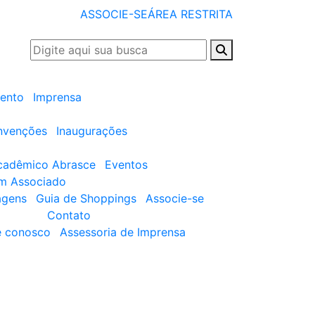
ASSOCIE-SE
ÁREA RESTRITA
ento
Imprensa
nvenções
Inaugurações
cadêmico Abrasce
Eventos
um Associado
agens
Guia de Shoppings
Associe-se
Contato
e conosco
Assessoria de Imprensa