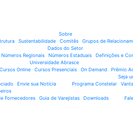
Sobre
trutura
Sustentabilidade
Comitês
Grupos de Relacionam
Dados do Setor
Números Regionais
Números Estaduais
Definições e Co
Universidade Abrasce
Cursos Online
Cursos Presenciais
On Demand
Prêmio A
Seja 
ociado
Envie sua Notícia
Programa Constelar
Vant
eiros
de Fornecedores
Guia de Varejistas
Downloads
Fal