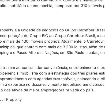
 da Serra e Cotia. O Carrefour Property é a unidade de n
ólio imobiliário da companhia, composto por 310 imóveis
Property é a unidade de negócios do Grupo Carrefour Brasi
 incorporação do Grupo BIG ao Grupo Carrefour Brasil, a c
o e mais de 430 imóveis próprios. Atualmente, o Carrefour
nicípios, que contam com mais de 3.200 lojistas, além de 
ping e o Paseo Alto das Nações, em São Paulo. Juntas, e
trazem ao consumidor conveniência, entretenimento e prat
periência imobiliária com a estratégia dos três pilares e
omprometimento com agendas sustentáveis, colocando o cl
m a expertise no desenvolvimento imobiliário em diversos
ão dos ativos da maior empregadora privada do país.
our Property.