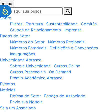
menu
Sobre
Pilares
Estrutura
Sustentabilidade
Comitês
Grupos de Relacionamento
Imprensa
Dados do Setor
Números do Setor
Números Regionais
Números Estaduais
Definições e Convenções
Inaugurações
Universidade Abrasce
Sobre a Universidade
Cursos Online
Cursos Presenciais
On Demand
Prêmio Acadêmico Abrasce
Eventos
Notícias
Defesa do Setor
Espaço do Associado
Envie sua Notícia
Seja um Associado