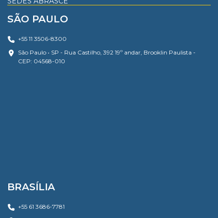
SEDES ABRASCE
SÃO PAULO
+55 11 3506-8300
São Paulo • SP - Rua Castilho, 392 19º andar, Brooklin Paulista -
CEP: 04568-010
BRASÍLIA
+55 61 3686-7781