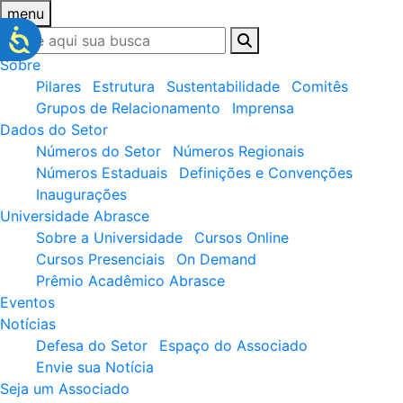
menu
Sobre
Pilares
Estrutura
Sustentabilidade
Comitês
Grupos de Relacionamento
Imprensa
Dados do Setor
Números do Setor
Números Regionais
Números Estaduais
Definições e Convenções
Inaugurações
Universidade Abrasce
Sobre a Universidade
Cursos Online
Cursos Presenciais
On Demand
Prêmio Acadêmico Abrasce
Eventos
Notícias
Defesa do Setor
Espaço do Associado
Envie sua Notícia
Seja um Associado