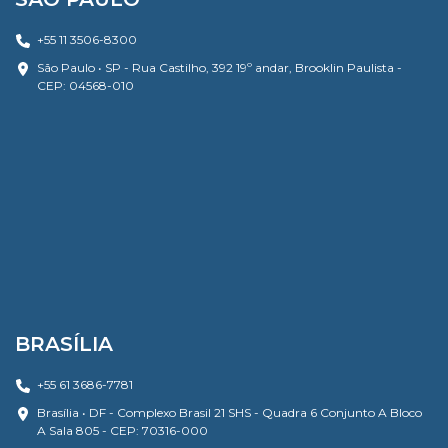
+55 11 3506-8300
São Paulo • SP - Rua Castilho, 392 19º andar, Brooklin Paulista -
CEP: 04568-010
BRASÍLIA
+55 61 3686-7781
Brasília • DF - Complexo Brasil 21 SHS - Quadra 6 Conjunto A Bloco
A Sala 805 - CEP: 70316-000