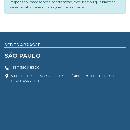
responsabilidade sobre a contratação, execução ou qualidade de
serviços, atividades ou atrações mencionadas.
SEDES ABRASCE
SÃO PAULO
+55 11 3506-8300
São Paulo • SP - Rua Castilho, 392 19º andar, Brooklin Paulista -
CEP: 04568-010