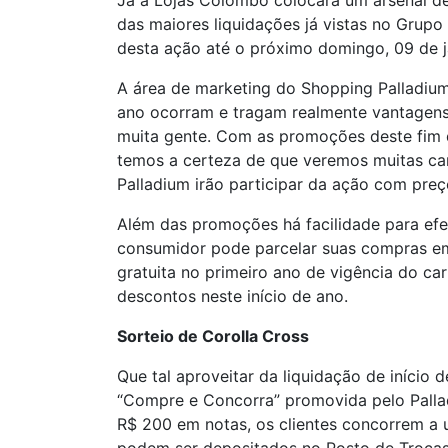
Já a Lojas Colombo colocará um arsenal d
das maiores liquidações já vistas no Gru
desta ação até o próximo domingo, 09 de j
A área de marketing do Shopping Palladium
ano ocorram e tragam realmente vantagens a
muita gente. Com as promoções deste fim d
temos a certeza de que veremos muitas car
Palladium irão participar da ação com preço
Além das promoções há facilidade para efe
consumidor pode parcelar suas compras em 
gratuita no primeiro ano de vigência do c
descontos neste início de ano.
Sorteio de Corolla Cross
Que tal aproveitar da liquidação de início
“Compre e Concorra” promovida pelo Palladi
R$ 200 em notas, os clientes concorrem a