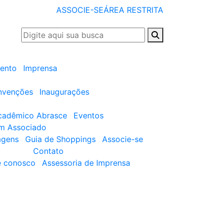
ASSOCIE-SE
ÁREA RESTRITA
ento
Imprensa
nvenções
Inaugurações
cadêmico Abrasce
Eventos
um Associado
agens
Guia de Shoppings
Associe-se
Contato
e conosco
Assessoria de Imprensa