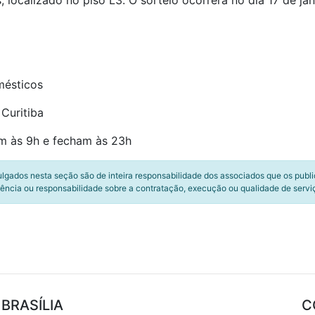
localizado no piso L3. O sorteio ocorrerá no dia 17 de ja
mésticos
Curitiba
rem às 9h e fecham às 23h
ulgados nesta seção são de inteira responsabilidade dos associados que os publ
ência ou responsabilidade sobre a contratação, execução ou qualidade de servi
BRASÍLIA
C