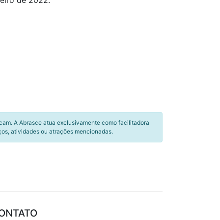
neiro de 2022.
icam. A Abrasce atua exclusivamente como facilitadora
ços, atividades ou atrações mencionadas.
ONTATO