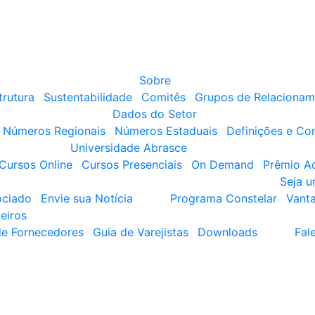
Sobre
trutura
Sustentabilidade
Comitês
Grupos de Relacionam
Dados do Setor
Números Regionais
Números Estaduais
Definições e Co
Universidade Abrasce
Cursos Online
Cursos Presenciais
On Demand
Prêmio A
Seja 
ociado
Envie sua Notícia
Programa Constelar
Vant
eiros
de Fornecedores
Guia de Varejistas
Downloads
Fal