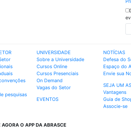
Pr
ev
ETOR
UNIVERSIDADE
NOTÍCIAS
Setor
Sobre a Universidade
Defesa do S
ionais
Cursos Online
Espaço do 
aduais
Cursos Presenciais
Envie sua No
 convenções
On Demand
SEJA UM A
Vagas do Setor
Vantagens
de pesquisas
EVENTOS
Guia de Sho
Associe-se
E AGORA O APP DA ABRASCE