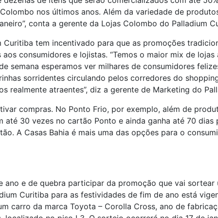
e dezenas de itens que serão comercializados com até 50
po Colombo nos últimos anos. Além da variedade de produ
aneiro”, conta a gerente da Lojas Colombo do Palladium Cu
 Curitiba tem incentivado para que as promoções tradicio
os consumidores e lojistas. “Temos o maior mix de lojas an
e semana esperamos ver milhares de consumidores felizes
inhas sorridentes circulando pelos corredores do shoppin
s realmente atraentes”, diz a gerente de Marketing do Palla
tivar compras. No Ponto Frio, por exemplo, além de prod
até 30 vezes no cartão Ponto e ainda ganha até 70 dias p
artão. A Casas Bahia é mais uma das opções para o consu
 de ano e de quebra participar da promoção que vai sortea
um Curitiba para as festividades de fim de ano está vigen
 um carro da marca Toyota – Corolla Cross, ano de fabric