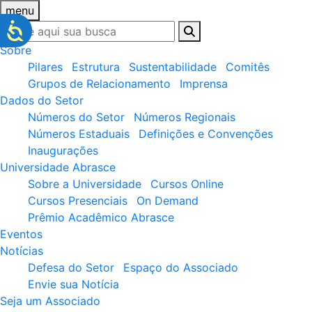
menu
Sobre
Pilares
Estrutura
Sustentabilidade
Comitês
Grupos de Relacionamento
Imprensa
Dados do Setor
Números do Setor
Números Regionais
Números Estaduais
Definições e Convenções
Inaugurações
Universidade Abrasce
Sobre a Universidade
Cursos Online
Cursos Presenciais
On Demand
Prêmio Acadêmico Abrasce
Eventos
Notícias
Defesa do Setor
Espaço do Associado
Envie sua Notícia
Seja um Associado