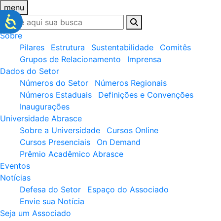
menu
Sobre
Pilares
Estrutura
Sustentabilidade
Comitês
Grupos de Relacionamento
Imprensa
Dados do Setor
Números do Setor
Números Regionais
Números Estaduais
Definições e Convenções
Inaugurações
Universidade Abrasce
Sobre a Universidade
Cursos Online
Cursos Presenciais
On Demand
Prêmio Acadêmico Abrasce
Eventos
Notícias
Defesa do Setor
Espaço do Associado
Envie sua Notícia
Seja um Associado