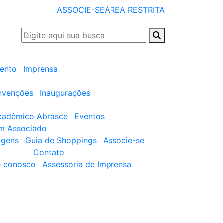
ASSOCIE-SE
ÁREA RESTRITA
ento
Imprensa
nvenções
Inaugurações
cadêmico Abrasce
Eventos
um Associado
agens
Guia de Shoppings
Associe-se
Contato
e conosco
Assessoria de Imprensa