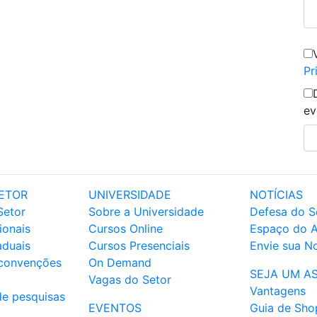
Pr
ev
ETOR
UNIVERSIDADE
NOTÍCIAS
Setor
Sobre a Universidade
Defesa do S
ionais
Cursos Online
Espaço do 
aduais
Cursos Presenciais
Envie sua No
 convenções
On Demand
SEJA UM A
Vagas do Setor
Vantagens
de pesquisas
EVENTOS
Guia de Sho