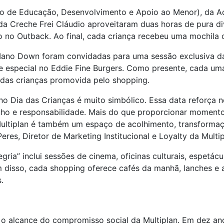
de Educação, Desenvolvimento e Apoio ao Menor), da Ação
da Creche Frei Cláudio aproveitaram duas horas de pura d
o no Outback. Ao final, cada criança recebeu uma mochila
o Mano Down foram convidadas para uma sessão exclusiva d
e especial no Eddie Fine Burgers. Como presente, cada uma
 das crianças promovida pelo shopping.
no Dia das Crianças é muito simbólico. Essa data reforça n
ho e responsabilidade. Mais do que proporcionar momento
ultiplan é também um espaço de acolhimento, transforma
res, Diretor de Marketing Institucional e Loyalty da Multip
gria” inclui sessões de cinema, oficinas culturais, espetá
 disso, cada shopping oferece cafés da manhã, lanches e 
.
a o alcance do compromisso social da Multiplan. Em dez an