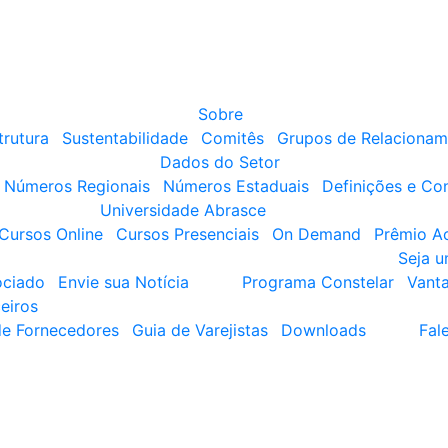
Sobre
trutura
Sustentabilidade
Comitês
Grupos de Relacionam
Dados do Setor
Números Regionais
Números Estaduais
Definições e Co
Universidade Abrasce
Cursos Online
Cursos Presenciais
On Demand
Prêmio A
Seja 
ociado
Envie sua Notícia
Programa Constelar
Vant
eiros
de Fornecedores
Guia de Varejistas
Downloads
Fal