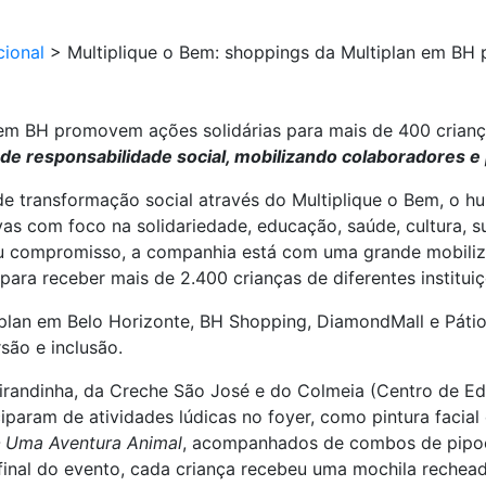
cional
>
Multiplique o Bem: shoppings da Multiplan em BH
n em BH promovem ações solidárias para mais de 400 crian
e responsabilidade social, mobilizando colaboradores e
e transformação social através do Multiplique o Bem, o hu
ivas com foco na solidariedade, educação, saúde, cultura, 
eu compromisso, a companhia está com uma grande mobiliz
ara receber mais de 2.400 crianças de diferentes instituiç
iplan em Belo Horizonte, BH Shopping, DiamondMall e Páti
rsão e inclusão.
randinha, da Creche São José e do Colmeia (Centro de E
iparam de atividades lúdicas no foyer, como pintura facial 
– Uma Aventura Animal
, acompanhados de combos de pipoca 
final do evento, cada criança recebeu uma mochila rechead