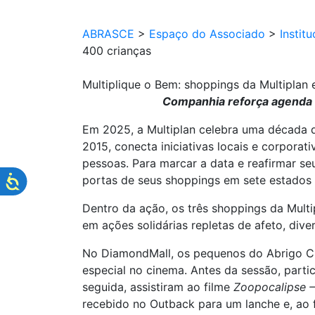
ABRASCE
>
Espaço do Associado
>
Institu
400 crianças
Multiplique o Bem: shoppings da Multipla
Companhia reforça agenda d
Em 2025, a Multiplan celebra uma década d
2015, conecta iniciativas locais e corporat
pessoas. Para marcar a data e reafirmar s
portas de seus shoppings em sete estados p
Dentro da ação, os três shoppings da Mult
em ações solidárias repletas de afeto, dive
No DiamondMall, os pequenos do Abrigo Ci
especial no cinema. Antes da sessão, partic
seguida, assistiram ao filme
Zoopocalipse 
recebido no Outback para um lanche e, ao 