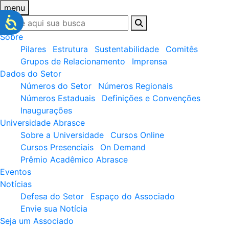
menu
Sobre
Pilares
Estrutura
Sustentabilidade
Comitês
Grupos de Relacionamento
Imprensa
Dados do Setor
Números do Setor
Números Regionais
Números Estaduais
Definições e Convenções
Inaugurações
Universidade Abrasce
Sobre a Universidade
Cursos Online
Cursos Presenciais
On Demand
Prêmio Acadêmico Abrasce
Eventos
Notícias
Defesa do Setor
Espaço do Associado
Envie sua Notícia
Seja um Associado