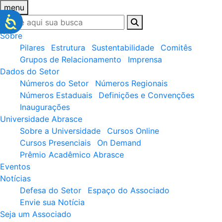
menu
Sobre
Pilares
Estrutura
Sustentabilidade
Comitês
Grupos de Relacionamento
Imprensa
Dados do Setor
Números do Setor
Números Regionais
Números Estaduais
Definições e Convenções
Inaugurações
Universidade Abrasce
Sobre a Universidade
Cursos Online
Cursos Presenciais
On Demand
Prêmio Acadêmico Abrasce
Eventos
Notícias
Defesa do Setor
Espaço do Associado
Envie sua Notícia
Seja um Associado