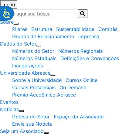
menu
Sobre
Pilares
Estrutura
Sustentabilidade
Comitês
Grupos de Relacionamento
Imprensa
Dados do Setor
Números do Setor
Números Regionais
Números Estaduais
Definições e Convenções
Inaugurações
Universidade Abrasce
Sobre a Universidade
Cursos Online
Cursos Presenciais
On Demand
Prêmio Acadêmico Abrasce
Eventos
Notícias
Defesa do Setor
Espaço do Associado
Envie sua Notícia
Seja um Associado