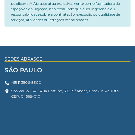
publicam. A Abrasce atua exclusivamente como facilitadora do
espaço de divulgação, não possuindo qualquer ingerência ou
responsabilidade sobre a contratação, execução ou qualidade de
serviços, atividades ou atrações mencionadas.
SEDES ABRASCE
SÃO PAULO
+55 11 3506-8300
São Paulo • SP - Rua Castilho, 392 19º andar, Brooklin Paulista -
CEP: 04568-010