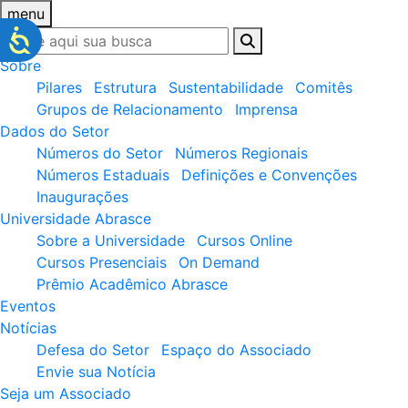
menu
Sobre
Pilares
Estrutura
Sustentabilidade
Comitês
Grupos de Relacionamento
Imprensa
Dados do Setor
Números do Setor
Números Regionais
Números Estaduais
Definições e Convenções
Inaugurações
Universidade Abrasce
Sobre a Universidade
Cursos Online
Cursos Presenciais
On Demand
Prêmio Acadêmico Abrasce
Eventos
Notícias
Defesa do Setor
Espaço do Associado
Envie sua Notícia
Seja um Associado