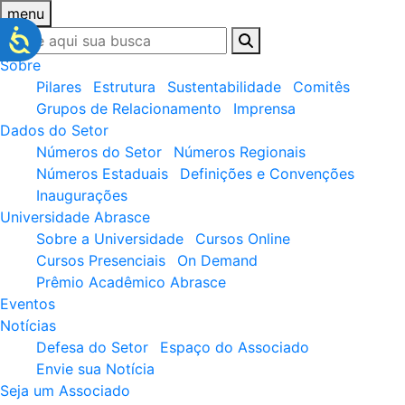
menu
Sobre
Pilares
Estrutura
Sustentabilidade
Comitês
Grupos de Relacionamento
Imprensa
Dados do Setor
Números do Setor
Números Regionais
Números Estaduais
Definições e Convenções
Inaugurações
Universidade Abrasce
Sobre a Universidade
Cursos Online
Cursos Presenciais
On Demand
Prêmio Acadêmico Abrasce
Eventos
Notícias
Defesa do Setor
Espaço do Associado
Envie sua Notícia
Seja um Associado