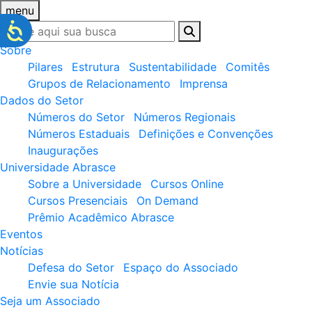
menu
Sobre
Pilares
Estrutura
Sustentabilidade
Comitês
Grupos de Relacionamento
Imprensa
Dados do Setor
Números do Setor
Números Regionais
Números Estaduais
Definições e Convenções
Inaugurações
Universidade Abrasce
Sobre a Universidade
Cursos Online
Cursos Presenciais
On Demand
Prêmio Acadêmico Abrasce
Eventos
Notícias
Defesa do Setor
Espaço do Associado
Envie sua Notícia
Seja um Associado