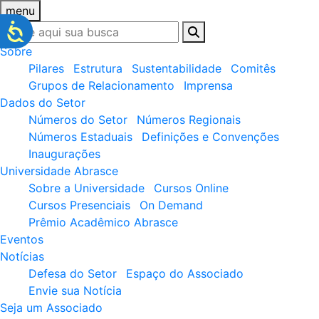
menu
Sobre
Pilares
Estrutura
Sustentabilidade
Comitês
Grupos de Relacionamento
Imprensa
Dados do Setor
Números do Setor
Números Regionais
Números Estaduais
Definições e Convenções
Inaugurações
Universidade Abrasce
Sobre a Universidade
Cursos Online
Cursos Presenciais
On Demand
Prêmio Acadêmico Abrasce
Eventos
Notícias
Defesa do Setor
Espaço do Associado
Envie sua Notícia
Seja um Associado