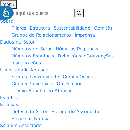
menu
Sobre
Pilares
Estrutura
Sustentabilidade
Comitês
Grupos de Relacionamento
Imprensa
Dados do Setor
Números do Setor
Números Regionais
Números Estaduais
Definições e Convenções
Inaugurações
Universidade Abrasce
Sobre a Universidade
Cursos Online
Cursos Presenciais
On Demand
Prêmio Acadêmico Abrasce
Eventos
Notícias
Defesa do Setor
Espaço do Associado
Envie sua Notícia
Seja um Associado