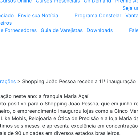
Cursos Online
Cursos Presenciais
On Demand
Prêmio A
Seja 
ociado
Envie sua Notícia
Programa Constelar
Vant
eiros
de Fornecedores
Guia de Varejistas
Downloads
Fal
urações
>
Shopping João Pessoa recebe a 11ª inauguração n
ação neste ano: a franquia Maria Açaí
nto positivo para o Shopping João Pessoa, que em junho 
neiro, o empreendimento inaugurou lojas como a Cinco Mari
 I Like Mobis, Relojoaria e Ótica de Precisão e a loja Mari
timos seis meses, e apresenta excelência em concentração 
ais de 90 unidades em diversos estados brasileiros.