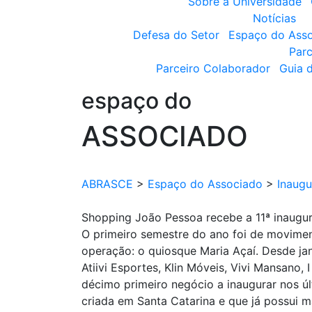
Sobre a Universidade
Notícias
Defesa do Setor
Espaço do Ass
Parc
Parceiro Colaborador
Guia 
espaço do
ASSOCIADO
ABRASCE
>
Espaço do Associado
>
Inaug
Shopping João Pessoa recebe a 11ª inaugur
O primeiro semestre do ano foi de movime
operação: o quiosque Maria Açaí. Desde ja
Atiivi Esportes, Klin Móveis, Vivi Mansano,
décimo primeiro negócio a inaugurar nos úl
criada em Santa Catarina e que já possui m