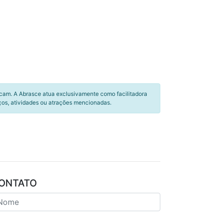
icam. A Abrasce atua exclusivamente como facilitadora
ços, atividades ou atrações mencionadas.
ONTATO