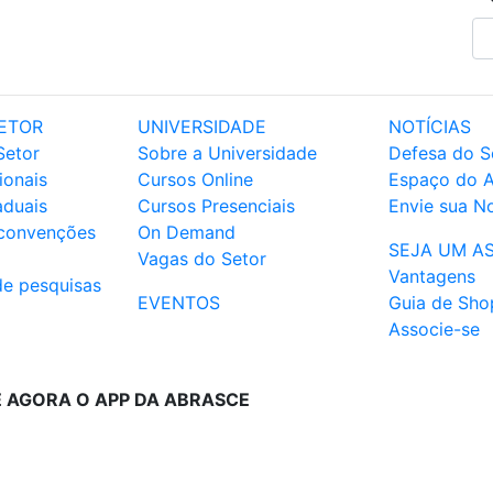
ETOR
UNIVERSIDADE
NOTÍCIAS
Setor
Sobre a Universidade
Defesa do S
ionais
Cursos Online
Espaço do 
aduais
Cursos Presenciais
Envie sua No
 convenções
On Demand
SEJA UM A
Vagas do Setor
Vantagens
de pesquisas
EVENTOS
Guia de Sho
Associe-se
E AGORA O APP DA ABRASCE