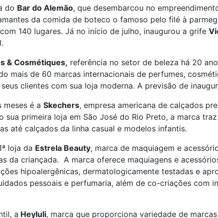
ta do
Bar do Alemão
, que desembarcou no empreendimento 
 amantes da comida de boteco o famoso pelo filé à parmeg
om 140 lugares. Já no início de julho, inaugurou a grife
Vi
.
s & Cosmétiques,
referência no setor de beleza há 20 ano
do mais de 60 marcas internacionais de perfumes, cosmét
seus clientes com sua loja moderna. A previsão de inaugu
s meses é a
Skechers
, empresa americana de calçados pre
 sua primeira loja em São José do Rio Preto, a marca traz
cas até calçados da linha casual e modelos infantis.
ª loja da
Estrela Beauty
, marca de maquiagem e acessório
ias da criançada. A marca oferece maquiagens e acessórios 
ções hipoalergênicas, dermatologicamente testadas e apr
cuidados pessoais e perfumaria, além de co-criações com i
il, a
Heyluli
, marca que proporciona variedade de marcas i