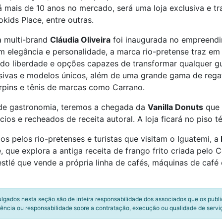
 mais de 10 anos no mercado, será uma loja exclusiva e t
kids Place, entre outras.
a multi-brand
Cláudia Oliveira
foi inaugurada no empreendi
m elegância e personalidade, a marca rio-pretense traz em
do liberdade e opções capazes de transformar qualquer g
sivas e modelos únicos, além de uma grande gama de regata
arpins e tênis de marcas como Carrano.
de gastronomia, teremos a chegada da
Vanilla Donuts
que 
os e recheados de receita autoral. A loja ficará no piso t
 pelos rio-pretenses e turistas que visitam o Iguatemi, a
, que explora a antiga receita de frango frito criada pelo
estlé que vende a própria linha de cafés, máquinas de café
ulgados nesta seção são de inteira responsabilidade dos associados que os publ
ência ou responsabilidade sobre a contratação, execução ou qualidade de servi