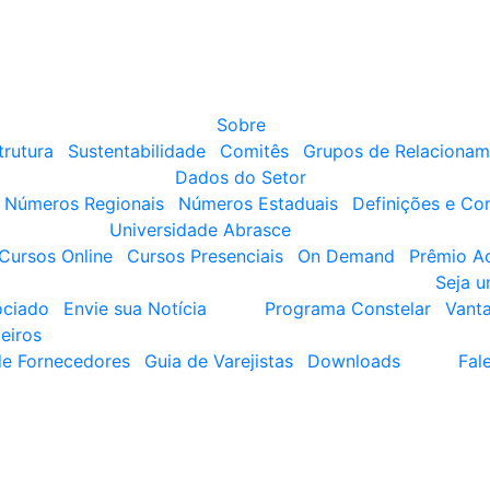
Sobre
trutura
Sustentabilidade
Comitês
Grupos de Relacionam
Dados do Setor
Números Regionais
Números Estaduais
Definições e Co
Universidade Abrasce
Cursos Online
Cursos Presenciais
On Demand
Prêmio A
Seja 
ociado
Envie sua Notícia
Programa Constelar
Vant
eiros
de Fornecedores
Guia de Varejistas
Downloads
Fal