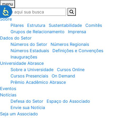
menu
Sobre
Pilares
Estrutura
Sustentabilidade
Comitês
Grupos de Relacionamento
Imprensa
Dados do Setor
Números do Setor
Números Regionais
Números Estaduais
Definições e Convenções
Inaugurações
Universidade Abrasce
Sobre a Universidade
Cursos Online
Cursos Presenciais
On Demand
Prêmio Acadêmico Abrasce
Eventos
Notícias
Defesa do Setor
Espaço do Associado
Envie sua Notícia
Seja um Associado