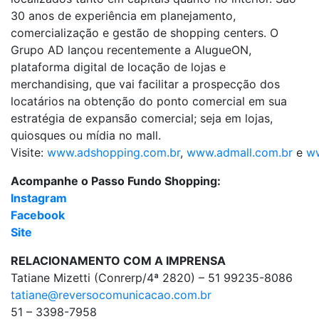
30 anos de experiência em planejamento,
comercialização e gestão de
shopping
centers. O
Grupo AD lançou recentemente a AlugueON,
plataforma digital de locação de lojas e
merchandising, que vai facilitar a prospecção dos
locatários na obtenção do ponto comercial em sua
estratégia de expansão comercial; seja em lojas,
quiosques ou mídia no mall.
Visite:
www.adshopping.com.br
,
www.admall.com.br
e
ww
Acompanhe o
Passo
Fundo
Shopping
:
Instagram
Facebook
Site
RELACIONAMENTO COM A IMPRENSA
Tatiane Mizetti (Conrerp/4ª 2820) – 51 99235-8086
tatiane@reversocomunicacao.com.br
51 – 3398-7958