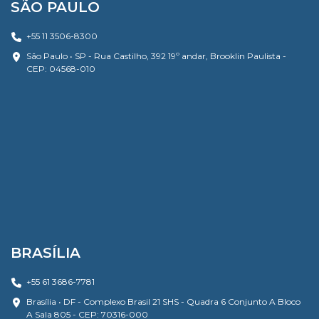
SÃO PAULO
+55 11 3506-8300
São Paulo • SP - Rua Castilho, 392 19º andar, Brooklin Paulista -
CEP: 04568-010
BRASÍLIA
+55 61 3686-7781
Brasília • DF - Complexo Brasil 21 SHS - Quadra 6 Conjunto A Bloco
A Sala 805 - CEP: 70316-000