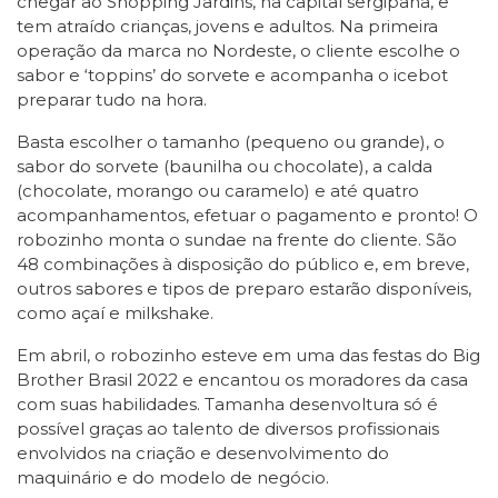
chegar ao Shopping Jardins, na capital sergipana, e
tem atraído crianças, jovens e adultos. Na primeira
operação da marca no Nordeste, o cliente escolhe o
sabor e ‘toppins’ do sorvete e acompanha o icebot
preparar tudo na hora.
Basta escolher o tamanho (pequeno ou grande), o
sabor do sorvete (baunilha ou chocolate), a calda
(chocolate, morango ou caramelo) e até quatro
acompanhamentos, efetuar o pagamento e pronto! O
robozinho monta o sundae na frente do cliente. São
48 combinações à disposição do público e, em breve,
outros sabores e tipos de preparo estarão disponíveis,
como açaí e milkshake.
Em abril, o robozinho esteve em uma das festas do Big
Brother Brasil 2022 e encantou os moradores da casa
com suas habilidades. Tamanha desenvoltura só é
possível graças ao talento de diversos profissionais
envolvidos na criação e desenvolvimento do
maquinário e do modelo de negócio.