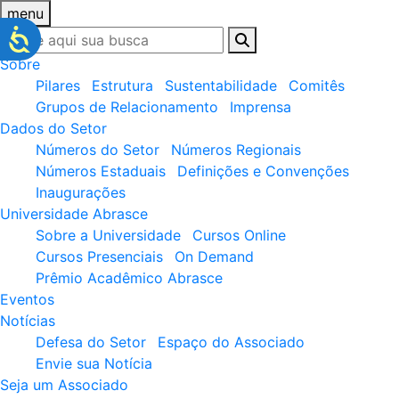
menu
Sobre
Pilares
Estrutura
Sustentabilidade
Comitês
Grupos de Relacionamento
Imprensa
Dados do Setor
Números do Setor
Números Regionais
Números Estaduais
Definições e Convenções
Inaugurações
Universidade Abrasce
Sobre a Universidade
Cursos Online
Cursos Presenciais
On Demand
Prêmio Acadêmico Abrasce
Eventos
Notícias
Defesa do Setor
Espaço do Associado
Envie sua Notícia
Seja um Associado