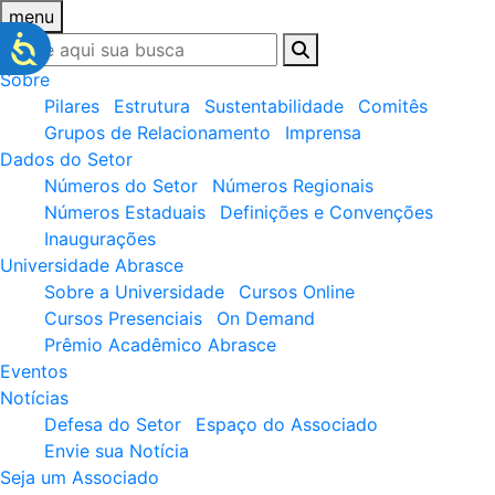
menu
Sobre
Pilares
Estrutura
Sustentabilidade
Comitês
Grupos de Relacionamento
Imprensa
Dados do Setor
Números do Setor
Números Regionais
Números Estaduais
Definições e Convenções
Inaugurações
Universidade Abrasce
Sobre a Universidade
Cursos Online
Cursos Presenciais
On Demand
Prêmio Acadêmico Abrasce
Eventos
Notícias
Defesa do Setor
Espaço do Associado
Envie sua Notícia
Seja um Associado