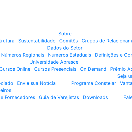
Sobre
trutura
Sustentabilidade
Comitês
Grupos de Relacionam
Dados do Setor
Números Regionais
Números Estaduais
Definições e Co
Universidade Abrasce
Cursos Online
Cursos Presenciais
On Demand
Prêmio A
Seja 
ociado
Envie sua Notícia
Programa Constelar
Vant
eiros
de Fornecedores
Guia de Varejistas
Downloads
Fal