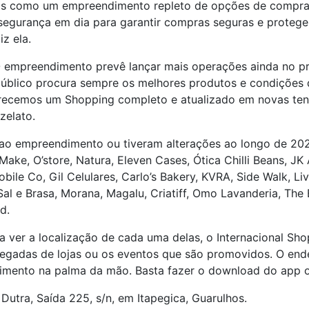
os como um empreendimento repleto de opções de compra e
gurança em dia para garantir compras seguras e proteger 
z ela.
O empreendimento prevê lançar mais operações ainda no p
O público procura sempre os melhores produtos e condiçõ
recemos um Shopping completo e atualizado em novas tend
zelato.
o empreendimento ou tiveram alterações ao longo de 2021: 
Make, O’store, Natura, Eleven Cases, Ótica Chilli Beans, JK A
le Co, Gil Celulares, Carlo’s Bakery, KVRA, Side Walk, Liv
al e Brasa, Morana, Magalu, Criatiff, Omo Lavanderia, The 
d.
 ver a localização de cada uma delas, o Internacional Sho
egadas de lojas ou os eventos que são promovidos. O en
ento na palma da mão. Basta fazer o download do app ofic
 Dutra, Saída 225, s/n, em Itapegica, Guarulhos.