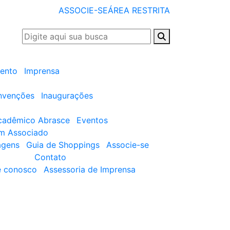
ASSOCIE-SE
ÁREA RESTRITA
ento
Imprensa
nvenções
Inaugurações
cadêmico Abrasce
Eventos
um Associado
agens
Guia de Shoppings
Associe-se
Contato
e conosco
Assessoria de Imprensa