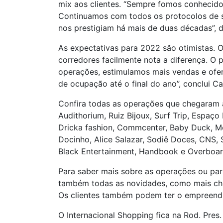
mix aos clientes. “Sempre fomos conhecid
Continuamos com todos os protocolos de se
nos prestigiam há mais de duas décadas”, di
As expectativas para 2022 são otimistas. 
corredores facilmente nota a diferença. 
operações, estimulamos mais vendas e ofe
de ocupação até o final do ano”, conclui Ca
Confira todas as operações que chegaram a
Audithorium, Ruiz Bijoux, Surf Trip, Espaço 
Dricka fashion, Commcenter, Baby Duck, Mobi
Docinho, Alice Salazar, Sodiê Doces, CNS, S
Black Entertainment, Handbook e Overboar
Para saber mais sobre as operações ou para
também todas as novidades, como mais ch
Os clientes também podem ter o empreendim
O Internacional Shopping fica na Rod. Pres.