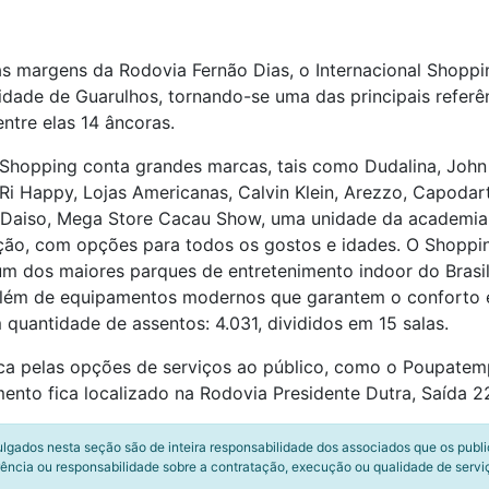
s margens da Rodovia Fernão Dias, o Internacional Shoppin
 cidade de Guarulhos, tornando-se uma das principais refer
entre elas 14 âncoras.
Shopping conta grandes marcas, tais como Dudalina, John 
Ri Happy, Lojas Americanas, Calvin Klein, Arezzo, Capodar
, Daiso, Mega Store Cacau Show, uma unidade da academia
ão, com opções para todos os gostos e idades. O Shoppin
um dos maiores parques de entretenimento indoor do Brasi
 além de equipamentos modernos que garantem o conforto e 
quantidade de assentos: 4.031, divididos em 15 salas.
ca pelas opções de serviços ao público, como o Poupatemp
to fica localizado na Rodovia Presidente Dutra, Saída 225
ulgados nesta seção são de inteira responsabilidade dos associados que os publ
ência ou responsabilidade sobre a contratação, execução ou qualidade de servi