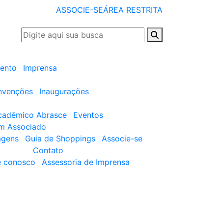
ASSOCIE-SE
ÁREA RESTRITA
ento
Imprensa
nvenções
Inaugurações
cadêmico Abrasce
Eventos
um Associado
agens
Guia de Shoppings
Associe-se
Contato
e conosco
Assessoria de Imprensa