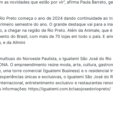
as novidades que estão por vir”, afirma Paula Barreto, ge
 Rio Preto começa o ano de 2024 dando continuidade ao tra
imeiro semestre do ano. O grande destaque vai para a in
o, a chegar na região de Rio Preto. Além da Animale, que 
nto do Brasil, com mais de 70 lojas em todo o país. E ai
 e da Allmini
ltiuso do Noroeste Paulista, o Iguatemi São José do Rio 
DNA. O empreendimento reúne moda, arte, cultura, gastrono
e, uma torre comercial (Iguatemi Business) e o residencia
xperiências únicas e exclusivas, o Iguatemi São José do R
internacional, entretenimento exclusivo e restaurantes r
s informações: https://iguatemi.com.br/saojosedoriopreto/