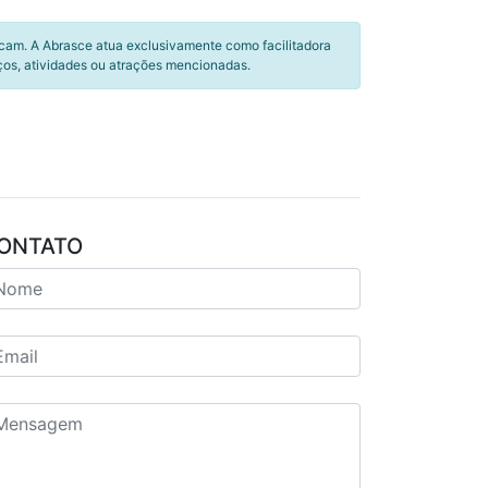
icam. A Abrasce atua exclusivamente como facilitadora
ços, atividades ou atrações mencionadas.
ONTATO