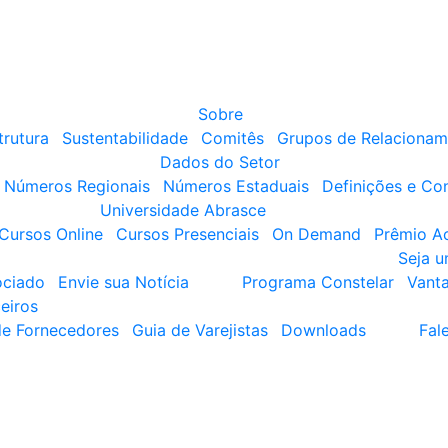
Sobre
trutura
Sustentabilidade
Comitês
Grupos de Relacionam
Dados do Setor
Números Regionais
Números Estaduais
Definições e Co
Universidade Abrasce
Cursos Online
Cursos Presenciais
On Demand
Prêmio A
Seja 
ociado
Envie sua Notícia
Programa Constelar
Vant
eiros
de Fornecedores
Guia de Varejistas
Downloads
Fal