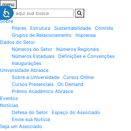
menu
Sobre
Pilares
Estrutura
Sustentabilidade
Comitês
Grupos de Relacionamento
Imprensa
Dados do Setor
Números do Setor
Números Regionais
Números Estaduais
Definições e Convenções
Inaugurações
Universidade Abrasce
Sobre a Universidade
Cursos Online
Cursos Presenciais
On Demand
Prêmio Acadêmico Abrasce
Eventos
Notícias
Defesa do Setor
Espaço do Associado
Envie sua Notícia
Seja um Associado