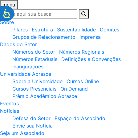
menu
Sobre
Pilares
Estrutura
Sustentabilidade
Comitês
Grupos de Relacionamento
Imprensa
Dados do Setor
Números do Setor
Números Regionais
Números Estaduais
Definições e Convenções
Inaugurações
Universidade Abrasce
Sobre a Universidade
Cursos Online
Cursos Presenciais
On Demand
Prêmio Acadêmico Abrasce
Eventos
Notícias
Defesa do Setor
Espaço do Associado
Envie sua Notícia
Seja um Associado