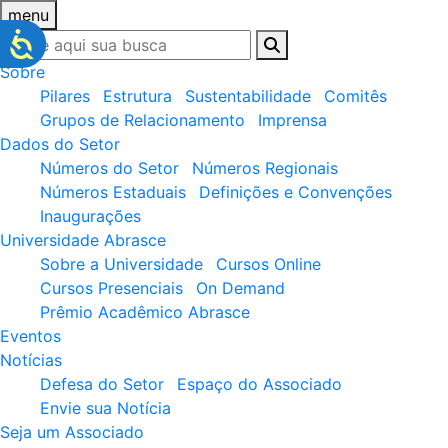
menu
Sobre
Pilares
Estrutura
Sustentabilidade
Comitês
Grupos de Relacionamento
Imprensa
Dados do Setor
Números do Setor
Números Regionais
Números Estaduais
Definições e Convenções
Inaugurações
Universidade Abrasce
Sobre a Universidade
Cursos Online
Cursos Presenciais
On Demand
Prêmio Acadêmico Abrasce
Eventos
Notícias
Defesa do Setor
Espaço do Associado
Envie sua Notícia
Seja um Associado