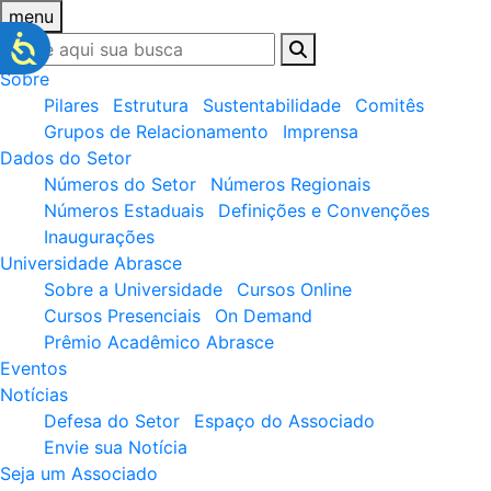
menu
Sobre
Pilares
Estrutura
Sustentabilidade
Comitês
Grupos de Relacionamento
Imprensa
Dados do Setor
Números do Setor
Números Regionais
Números Estaduais
Definições e Convenções
Inaugurações
Universidade Abrasce
Sobre a Universidade
Cursos Online
Cursos Presenciais
On Demand
Prêmio Acadêmico Abrasce
Eventos
Notícias
Defesa do Setor
Espaço do Associado
Envie sua Notícia
Seja um Associado