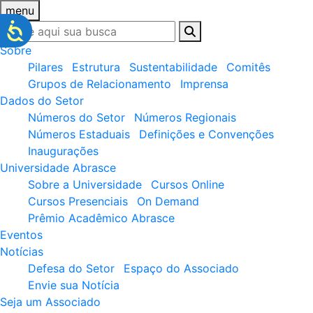
menu
Sobre
Pilares
Estrutura
Sustentabilidade
Comitês
Grupos de Relacionamento
Imprensa
Dados do Setor
Números do Setor
Números Regionais
Números Estaduais
Definições e Convenções
Inaugurações
Universidade Abrasce
Sobre a Universidade
Cursos Online
Cursos Presenciais
On Demand
Prêmio Acadêmico Abrasce
Eventos
Notícias
Defesa do Setor
Espaço do Associado
Envie sua Notícia
Seja um Associado