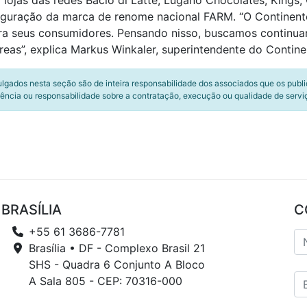
lojas das redes Bacio di Latte, Lugano Chocolates, Kings, O
auguração da marca de renome nacional FARM. “O Continen
ra seus consumidores. Pensando nisso, buscamos continua
reas”, explica Markus Winkaler, superintendente do Contin
ulgados nesta seção são de inteira responsabilidade dos associados que os publ
ência ou responsabilidade sobre a contratação, execução ou qualidade de servi
BRASÍLIA
C
+55 61 3686-7781
Brasília • DF - Complexo Brasil 21
SHS - Quadra 6 Conjunto A Bloco
A Sala 805 - CEP: 70316-000