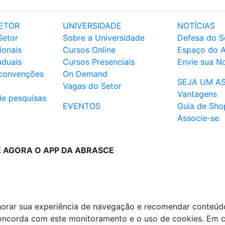
ETOR
UNIVERSIDADE
NOTÍCIAS
Setor
Sobre a Universidade
Defesa do S
ionais
Cursos Online
Espaço do 
aduais
Cursos Presenciais
Envie sua No
 convenções
On Demand
SEJA UM A
Vagas do Setor
Vantagens
de pesquisas
EVENTOS
Guia de Sho
Associe-se
E AGORA O APP DA ABRASCE
lhorar sua experiência de navegação e recomendar conteúd
 concorda com este monitoramento e o uso de cookies. Em 