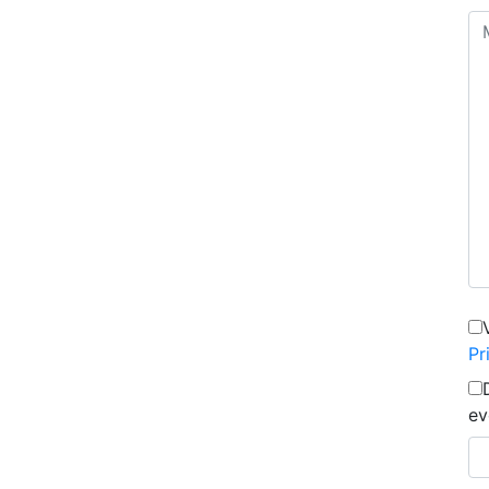
Pr
ev