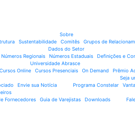
Sobre
trutura
Sustentabilidade
Comitês
Grupos de Relacionam
Dados do Setor
Números Regionais
Números Estaduais
Definições e Co
Universidade Abrasce
Cursos Online
Cursos Presenciais
On Demand
Prêmio A
Seja 
ociado
Envie sua Notícia
Programa Constelar
Vant
eiros
de Fornecedores
Guia de Varejistas
Downloads
Fal