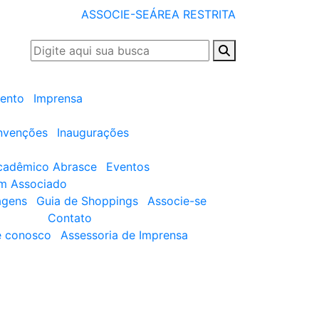
ASSOCIE-SE
ÁREA RESTRITA
ento
Imprensa
nvenções
Inaugurações
cadêmico Abrasce
Eventos
um Associado
agens
Guia de Shoppings
Associe-se
Contato
e conosco
Assessoria de Imprensa