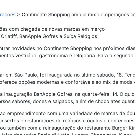
urações
>
Continente Shopping amplia mix de operações 
ações com chegada de novas marcas em março
iatiff, BanApple Gofres e Suíça Relógios
contrar novidades no Continente Shopping nos próximos di
ntos vestuário, gastronomia e relojoaria. Para o segundo 
lar em São Paulo, foi inaugurada no último sábado, 18. Ten
ja oferece opções modernas e confortáveis ao mix de moda
 inauguração BanApple Gofres, na quarta-feira, 14. O quio
ersos sabores, doces e salgados, além de chocolates quen
ou ao empreendimento com uma variedade de marcas de ócu
consertos e restaurações de relógios e óculos e confecções
ou também com a reinauguração do restaurante Burger King