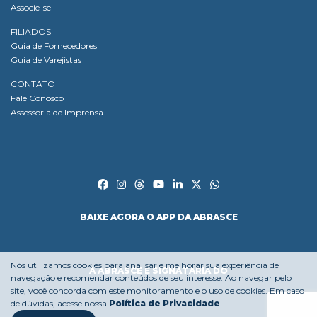
Associe-se
FILIADOS
Guia de Fornecedores
Guia de Varejistas
CONTATO
Fale Conosco
Assessoria de Imprensa
BAIXE AGORA O APP DA ABRASCE
Nós utilizamos cookies para analisar e melhorar sua experiência de
A ABRASCE É SIGNATÁRIA DO
navegação e recomendar conteúdos de seu interesse. Ao navegar pelo
site, você concorda com este monitoramento e o uso de cookies. Em caso
de dúvidas, acesse nossa
Política de Privacidade
.