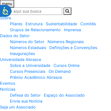
menu
Sobre
Pilares
Estrutura
Sustentabilidade
Comitês
Grupos de Relacionamento
Imprensa
Dados do Setor
Números do Setor
Números Regionais
Números Estaduais
Definições e Convenções
Inaugurações
Universidade Abrasce
Sobre a Universidade
Cursos Online
Cursos Presenciais
On Demand
Prêmio Acadêmico Abrasce
Eventos
Notícias
Defesa do Setor
Espaço do Associado
Envie sua Notícia
Seja um Associado