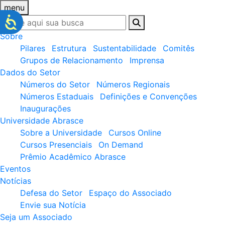
menu
Sobre
Pilares
Estrutura
Sustentabilidade
Comitês
Grupos de Relacionamento
Imprensa
Dados do Setor
Números do Setor
Números Regionais
Números Estaduais
Definições e Convenções
Inaugurações
Universidade Abrasce
Sobre a Universidade
Cursos Online
Cursos Presenciais
On Demand
Prêmio Acadêmico Abrasce
Eventos
Notícias
Defesa do Setor
Espaço do Associado
Envie sua Notícia
Seja um Associado