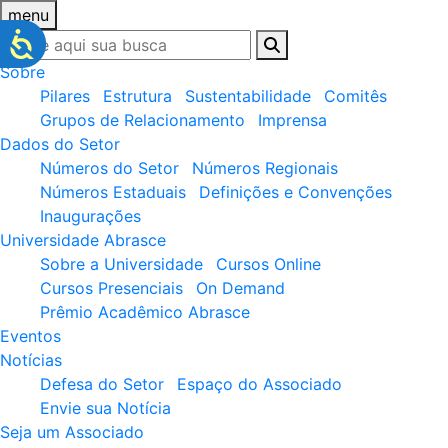
menu
Sobre
Pilares
Estrutura
Sustentabilidade
Comitês
Grupos de Relacionamento
Imprensa
Dados do Setor
Números do Setor
Números Regionais
Números Estaduais
Definições e Convenções
Inaugurações
Universidade Abrasce
Sobre a Universidade
Cursos Online
Cursos Presenciais
On Demand
Prêmio Acadêmico Abrasce
Eventos
Notícias
Defesa do Setor
Espaço do Associado
Envie sua Notícia
Seja um Associado