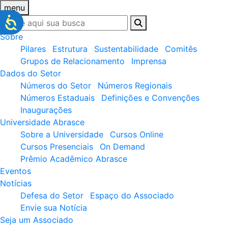
menu
Sobre
Pilares
Estrutura
Sustentabilidade
Comitês
Grupos de Relacionamento
Imprensa
Dados do Setor
Números do Setor
Números Regionais
Números Estaduais
Definições e Convenções
Inaugurações
Universidade Abrasce
Sobre a Universidade
Cursos Online
Cursos Presenciais
On Demand
Prêmio Acadêmico Abrasce
Eventos
Notícias
Defesa do Setor
Espaço do Associado
Envie sua Notícia
Seja um Associado